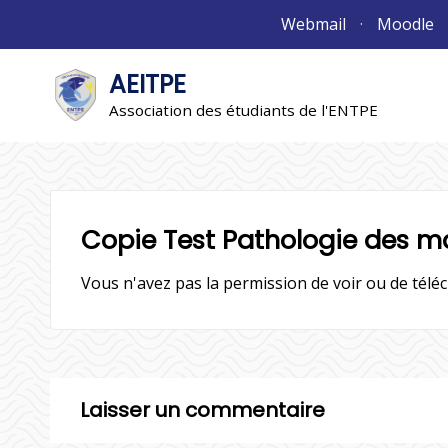
Aller
Webmail
Moodle
au
contenu
AEITPE
"L'association"
L'association
Association des étudiants de l'ENTPE
Copie Test Pathologie des m
Vous n'avez pas la permission de voir ou de téléc
Laisser un commentaire