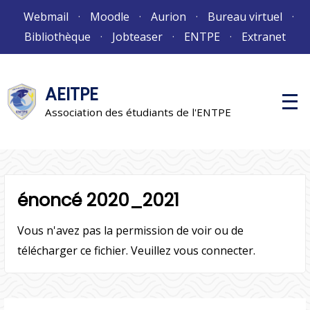
Aller
Webmail
Moodle
Aurion
Bureau virtuel
au
Bibliothèque
Jobteaser
ENTPE
Extranet
contenu
AEITPE
M
e
Association des étudiants de l'ENTPE
n
u
p
r
i
n
c
énoncé 2020_2021
i
p
a
Vous n'avez pas la permission de voir ou de
l
télécharger ce fichier. Veuillez vous connecter.