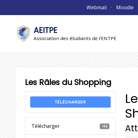
Aller
Webmail
Moodle
au
contenu
AEITPE
"L'association"
L'association
Association des étudiants de l'ENTPE
Les Râles du Shopping
Le
TÉLÉCHARGER
S
At
Télécharger
166