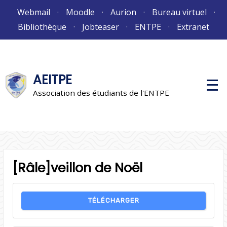
Aller
Webmail
Moodle
Aurion
Bureau virtuel
au
Bibliothèque
Jobteaser
ENTPE
Extranet
contenu
AEITPE
M
e
Association des étudiants de l'ENTPE
n
u
p
r
i
n
c
i
p
[Râle]veillon de Noël
a
l
TÉLÉCHARGER