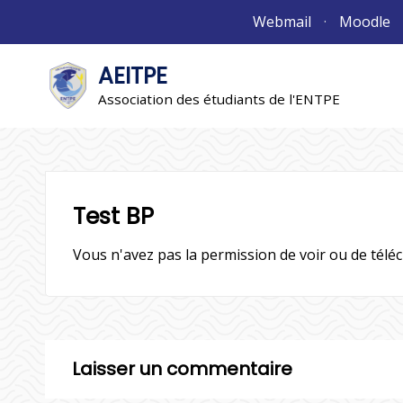
Aller
Webmail
Moodle
au
contenu
AEITPE
"L'association"
L'association
Association des étudiants de l'ENTPE
Test BP
Vous n'avez pas la permission de voir ou de téléc
Laisser un commentaire