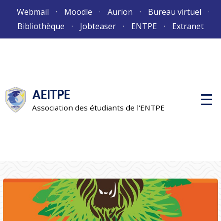
Aller
Webmail
Moodle
Aurion
Bureau virtuel
au
Bibliothèque
Jobteaser
ENTPE
Extranet
contenu
AEITPE
M
e
Association des étudiants de l'ENTPE
n
u
p
r
i
n
c
i
p
a
l