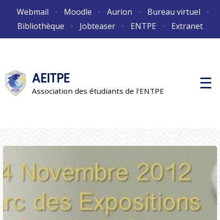
Aller
Webmail
Moodle
Aurion
Bureau virtuel
au
Bibliothèque
Jobteaser
ENTPE
Extranet
contenu
AEITPE
M
e
Association des étudiants de l'ENTPE
n
u
p
r
i
n
c
i
p
a
l