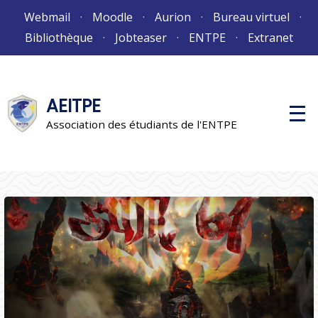
Aller
Webmail
Moodle
Aurion
Bureau virtuel
au
Bibliothèque
Jobteaser
ENTPE
Extranet
contenu
AEITPE
M
e
Association des étudiants de l'ENTPE
n
u
p
r
i
n
c
i
p
a
l