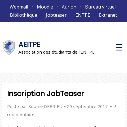
Aller
Webmail
Moodle
Aurion
Bureau virtuel
au
Bibliothèque
Jobteaser
ENTPE
Extranet
contenu
AEITPE
M
e
Association des étudiants de l'ENTPE
n
u
p
r
i
n
c
i
Inscription JobTeaser
p
a
l
–
–
0
Posté par Sophie DEBRIEU
29 septembre 2017
commentaire