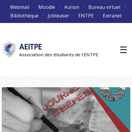
Aller
Webmail
Moodle
Aurion
Bureau virtuel
au
Bibliothèque
Jobteaser
ENTPE
Extranet
contenu
AEITPE
M
e
Association des étudiants de l'ENTPE
n
u
p
r
i
n
c
i
p
a
l