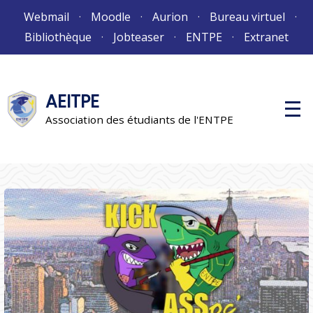
Aller
Webmail
Moodle
Aurion
Bureau virtuel
au
Bibliothèque
Jobteaser
ENTPE
Extranet
contenu
AEITPE
M
e
Association des étudiants de l'ENTPE
n
u
p
r
i
n
c
i
p
a
l