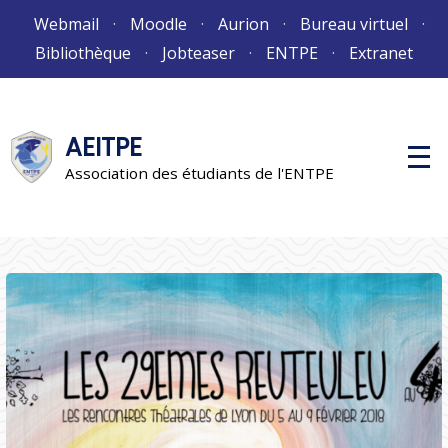
Aller
Webmail
Moodle
Aurion
Bureau virtuel
au
Bibliothèque
Jobteaser
ENTPE
Extranet
contenu
AEITPE
M
e
Association des étudiants de l'ENTPE
n
u
p
r
i
n
c
i
p
a
l