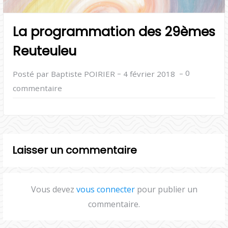
La programmation des 29èmes
Reuteuleu
–
–
0
Posté par Baptiste POIRIER
4 février 2018
commentaire
Laisser un commentaire
Vous devez
vous connecter
pour publier un
commentaire.