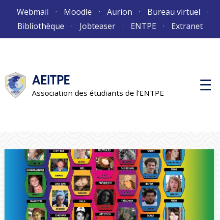
Aller
Webmail
Moodle
Aurion
Bureau virtuel
au
Bibliothèque
Jobteaser
ENTPE
Extranet
contenu
AEITPE
M
e
Association des étudiants de l'ENTPE
n
u
p
r
i
n
c
i
p
a
l