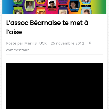
L’assoc Béarnaise te met à
l’aise
–
–
0
Posté par Méril STUCK
26 novembre 2012
commentaire