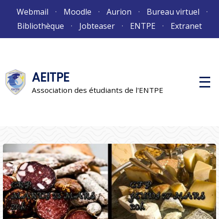
Aller
Webmail
Moodle
Aurion
Bureau virtuel
au
Bibliothèque
Jobteaser
ENTPE
Extranet
contenu
AEITPE
M
e
Association des étudiants de l'ENTPE
n
u
p
r
i
n
c
i
p
a
l