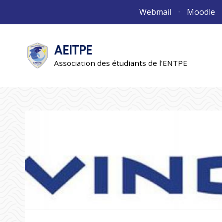
Aller
Webmail
Moodle
au
contenu
AEITPE
"L'association"
L'association
Association des étudiants de l'ENTPE