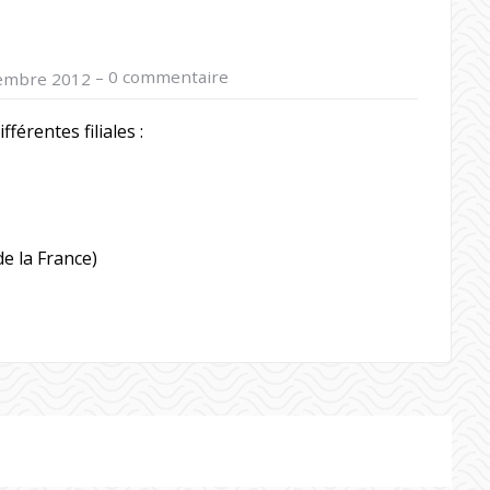
!
–
0 commentaire
embre 2012
férentes filiales :
e la France)