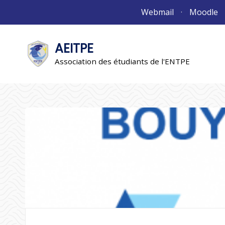
Aller
Webmail
Moodle
au
contenu
AEITPE
"L'association"
L'association
Association des étudiants de l'ENTPE