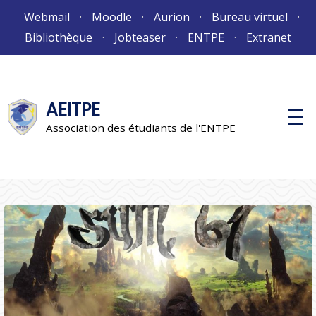
Aller
Webmail
Moodle
Aurion
Bureau virtuel
au
Bibliothèque
Jobteaser
ENTPE
Extranet
contenu
AEITPE
M
e
Association des étudiants de l'ENTPE
n
u
p
r
i
n
c
i
p
a
l