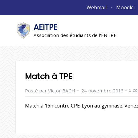
Aller
Webmail
Moodle
au
contenu
AEITPE
"L'association"
L'association
Association des étudiants de l'ENTPE
Match à TPE
–
–
0 c
Posté par Victor BACH
24 novembre 2013
Match à 16h contre CPE-Lyon au gymnase. Vene