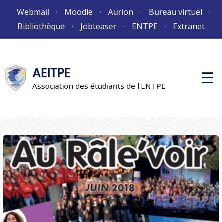
Aller
Webmail
Moodle
Aurion
Bureau virtuel
au
Bibliothèque
Jobteaser
ENTPE
Extranet
contenu
AEITPE
M
e
Association des étudiants de l'ENTPE
n
u
p
r
i
n
c
i
p
a
l