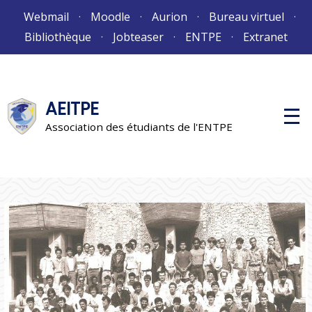
Aller
Webmail
Moodle
Aurion
Bureau virtuel
au
Bibliothèque
Jobteaser
ENTPE
Extranet
contenu
AEITPE
M
e
Association des étudiants de l'ENTPE
n
u
p
r
i
n
c
i
p
a
l