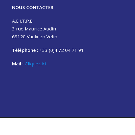
NOUS CONTACTER
A.E.I.T.P.E
3 rue Maurice Audin
69120 Vaulx en Velin
Téléphone :
+33 (0)4 72 04 71 91
Mail :
Cliquer ici
t © 2020 Association des étudiants de l'ENTPE. Tous droits