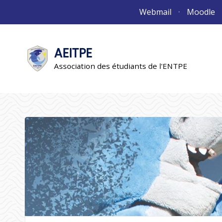
Aller
Webmail
Moodle
au
contenu
AEITPE
"L'association"
L'association
Association des étudiants de l'ENTPE