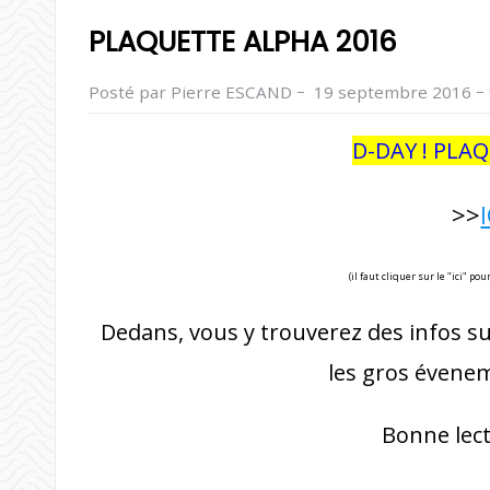
PLAQUETTE ALPHA 2016
–
–
Posté par Pierre ESCAND
19 septembre 2016
D-DAY !
PLAQ
>>
(il faut cliquer sur le "ici" p
Dedans, vous y trouverez des infos sur 
les gros évenem
Bonne lectu