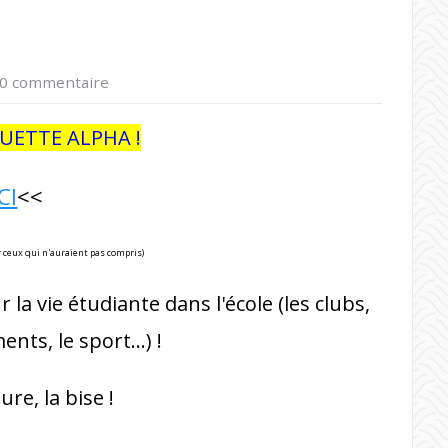
0 commentaire
UETTE ALPHA !
ICI
<<
our ceux qui n'auraient pas compris)
la vie étudiante dans l'école (les clubs,
ents, le sport…) !
re, la bise !