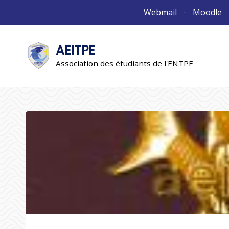
Aller
Webmail
Moodle
au
contenu
AEITPE
"L'association"
L'association
Association des étudiants de l'ENTPE