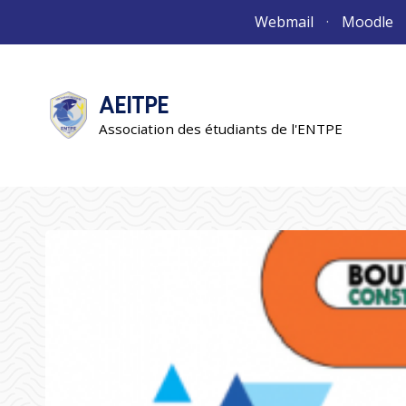
Aller
Webmail
Moodle
au
contenu
AEITPE
"L'association"
L'association
Association des étudiants de l'ENTPE