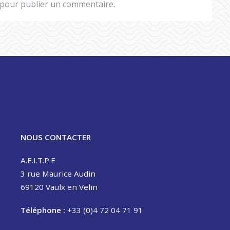
pour publier un commentaire.
e
m
p
l
o
y
e
u
r
NOUS CONTACTER
:
A.E.I.T.P.E
B
3 rue Maurice Audin
o
69120 Vaulx en Velin
u
y
Téléphone :
+33 (0)4 72 04 71 91
g