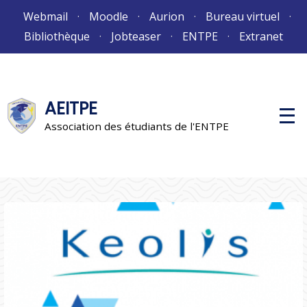
Aller
Webmail
Moodle
Aurion
Bureau virtuel
au
Bibliothèque
Jobteaser
ENTPE
Extranet
contenu
AEITPE
M
e
Association des étudiants de l'ENTPE
n
u
p
r
i
n
c
i
p
a
l