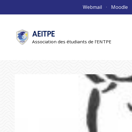
Aller
Webmail
Moodle
au
contenu
AEITPE
"L'association"
L'association
Association des étudiants de l'ENTPE