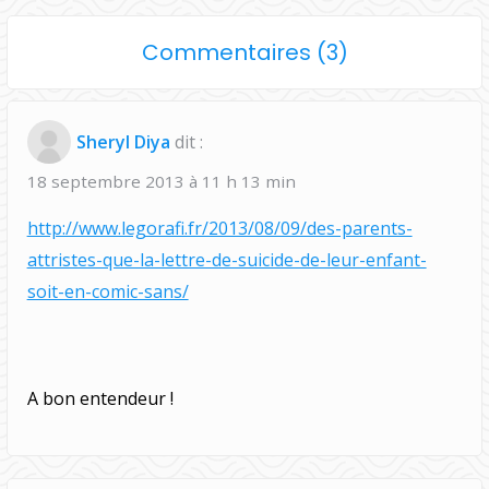
s
Commentaires (3)
u
r
Sheryl Diya
dit :
"
S
18 septembre 2013 à 11 h 13 min
e
http://www.legorafi.fr/2013/08/09/des-parents-
m
attristes-que-la-lettre-de-suicide-de-leur-enfant-
a
soit-en-comic-sans/
i
n
e
A bon entendeur !
S
E
C