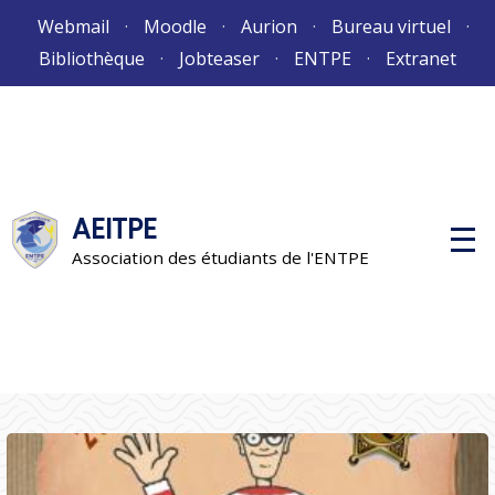
Aller
Webmail
Moodle
Aurion
Bureau virtuel
au
Bibliothèque
Jobteaser
ENTPE
Extranet
contenu
AEITPE
M
e
Association des étudiants de l'ENTPE
n
u
p
r
i
n
c
i
p
a
l