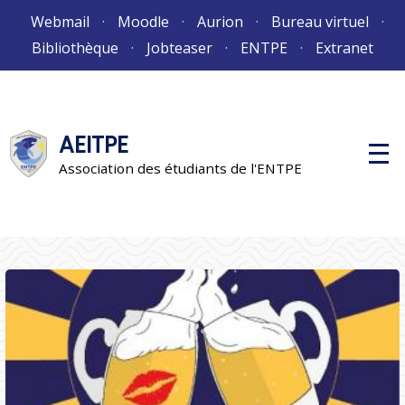
Aller
Webmail
Moodle
Aurion
Bureau virtuel
au
Bibliothèque
Jobteaser
ENTPE
Extranet
contenu
AEITPE
M
e
Association des étudiants de l'ENTPE
n
u
p
r
i
n
c
i
p
a
l