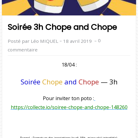
Soirée 3h Chope and Chope
–
–
0
Posté par Léo MIQUEL
18 avril 2019
commentaire
18/04 :
Soirée
Chope
and
Chope
— 3h
Pour inviter ton poto :
https://collecte.io/soiree-chope-and-chope-148260
Rappel : Fermeture des inscriptions Jeudi 18h, mineur(e) interdit(e).