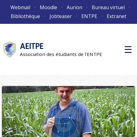
Aller
Webmail
Moodle
Aurion
Bureau virtuel
au
Bibliothèque
Jobteaser
ENTPE
Extranet
contenu
AEITPE
M
e
Association des étudiants de l'ENTPE
n
u
p
r
i
n
c
i
p
a
l