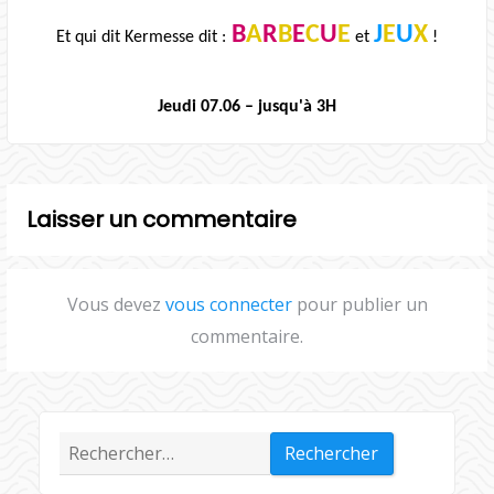
B
A
R
B
E
C
U
E
J
E
U
X
Et qui dit Kermesse dit :
et
!
Jeudi 07.06 – jusqu'à 3H
Laisser un commentaire
Vous devez
vous connecter
pour publier un
commentaire.
Rechercher :