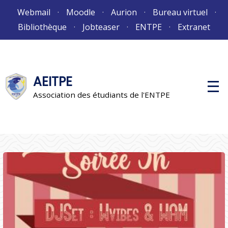
Aller
Webmail
Moodle
Aurion
Bureau virtuel
au
Bibliothèque
Jobteaser
ENTPE
Extranet
contenu
AEITPE
M
e
Association des étudiants de l'ENTPE
n
u
p
r
i
n
c
i
p
a
l