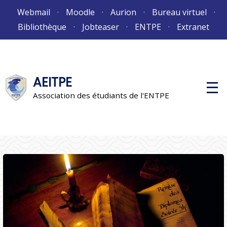
Aller
Webmail
Moodle
Aurion
Bureau virtuel
au
Bibliothèque
Jobteaser
ENTPE
Extranet
contenu
AEITPE
M
e
Association des étudiants de l'ENTPE
n
u
p
r
i
n
c
i
p
a
l