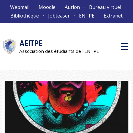
Aller
Webmail
Moodle
Aurion
Bureau virtuel
au
Bibliothèque
Jobteaser
ENTPE
Extranet
contenu
AEITPE
M
e
Association des étudiants de l'ENTPE
n
u
p
r
i
n
c
i
p
a
l