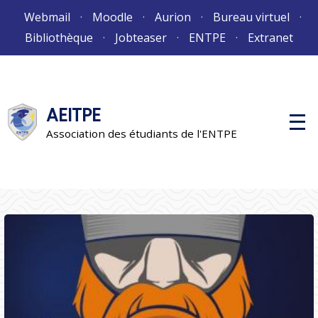
Aller
Webmail
Moodle
Aurion
Bureau virtuel
au
Bibliothèque
Jobteaser
ENTPE
Extranet
contenu
AEITPE
M
e
Association des étudiants de l'ENTPE
n
u
p
r
i
n
c
i
p
a
l