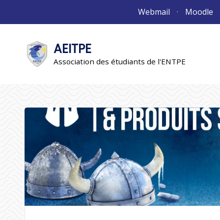
Aller
Webmail
Moodle
au
contenu
AEITPE
"L'association"
L'association
Association des étudiants de l'ENTPE