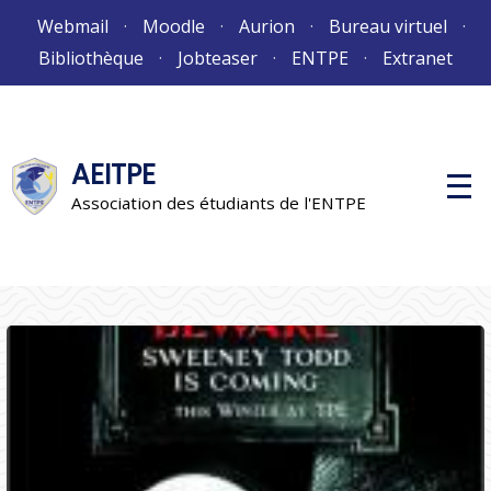
Aller
Webmail
Moodle
Aurion
Bureau virtuel
au
Bibliothèque
Jobteaser
ENTPE
Extranet
contenu
AEITPE
M
e
Association des étudiants de l'ENTPE
n
u
p
r
i
n
c
i
p
a
l