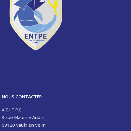
n
d
e
s
a
r
t
i
c
l
NOUS CONTACTER
e
s
A.E.I.T.P.E
3 rue Maurice Audin
69120 Vaulx en Velin