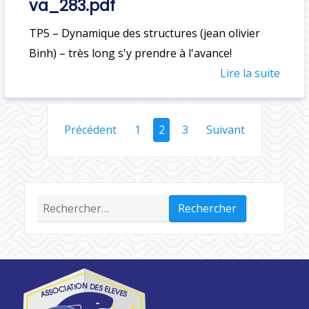
va_283.pdf
TP5 – Dynamique des structures (jean olivier
Binh) – très long s'y prendre à l'avance!
Lire la suite
N
Précédent
1
2
3
Suivant
a
v
i
g
Rechercher :
a
t
i
o