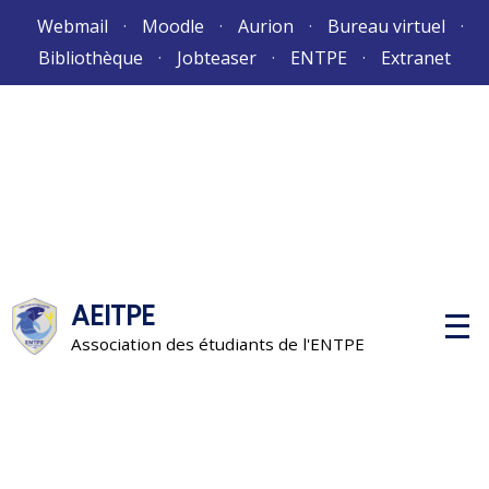
Aller
Webmail
Moodle
Aurion
Bureau virtuel
au
Bibliothèque
Jobteaser
ENTPE
Extranet
contenu
AEITPE
M
e
Association des étudiants de l'ENTPE
n
u
p
r
i
n
c
i