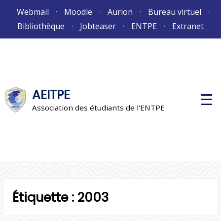
Aller
Webmail
Moodle
Aurion
Bureau virtuel
au
Bibliothèque
Jobteaser
ENTPE
Extranet
contenu
AEITPE
M
e
Association des étudiants de l'ENTPE
n
u
p
r
i
n
c
i
p
a
l
Étiquette :
2003