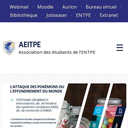
Aller
Webmail
Moodle
Aurion
Bureau virtuel
au
Bibliothèque
Jobteaser
ENTPE
Extranet
contenu
AEITPE
M
e
Association des étudiants de l'ENTPE
n
u
p
r
i
n
c
i
p
a
l