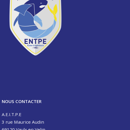
NOUS CONTACTER
A.E.I.T.P.E
3 rue Maurice Audin
69120 Vaulx en Velin