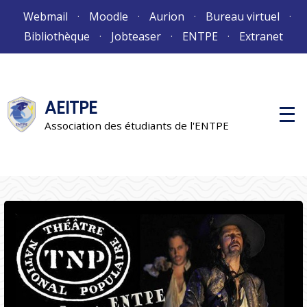
Aller
Webmail
Moodle
Aurion
Bureau virtuel
au
Bibliothèque
Jobteaser
ENTPE
Extranet
contenu
AEITPE
M
e
Association des étudiants de l'ENTPE
n
u
p
r
i
n
c
i
p
a
l