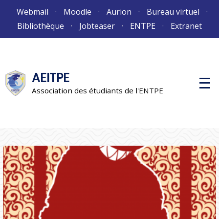
Aller
Webmail
Moodle
Aurion
Bureau virtuel
au
Bibliothèque
Jobteaser
ENTPE
Extranet
contenu
AEITPE
M
e
Association des étudiants de l'ENTPE
n
u
p
r
i
n
c
i
p
a
l