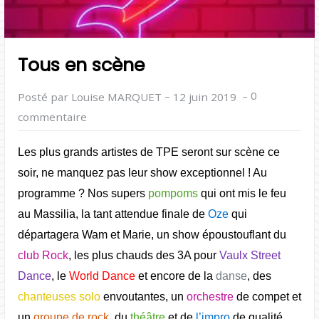
Tous en scène
–
–
0
Posté par Louise MARQUET
12 juin 2019
commentaire
Les plus grands artistes de TPE seront sur scène ce
soir, ne manquez pas leur show exceptionnel ! Au
programme ? N
os supers
pompoms
qui ont mis le feu
au Massilia, la tant attendue finale de
Oze
qui
départagera Wam et Marie, un show époustouflant du
club Rock
, les plus chauds des 3A pour
Vaulx Street
Dance
, le
World Dance
et encore de la
danse
, des
c
hanteuses solo
envoutantes, un
orchestre
de compet et
un
groupe de rock
, du
théâtre
et de
l’impro
de qualité …