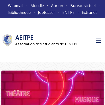
Aller
Webmail
Moodle
Aurion
Bureau virtuel
au
Bibliothèque
Jobteaser
ENTPE
Extranet
contenu
AEITPE
M
e
Association des étudiants de l'ENTPE
n
u
p
r
i
n
c
i
p
a
l