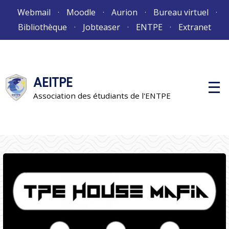
Aller
Webmail
Moodle
Aurion
Bureau virtuel
au
Bibliothèque
Jobteaser
ENTPE
Extranet
contenu
AEITPE
M
e
Association des étudiants de l'ENTPE
n
u
p
r
i
n
c
i
p
a
l