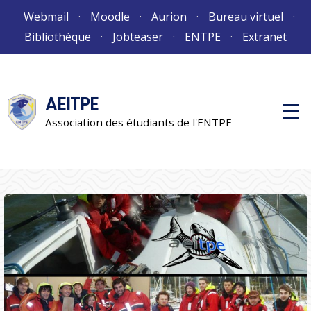
Aller
Webmail
Moodle
Aurion
Bureau virtuel
au
Bibliothèque
Jobteaser
ENTPE
Extranet
contenu
AEITPE
M
e
Association des étudiants de l'ENTPE
n
u
p
r
i
n
c
i
p
a
l