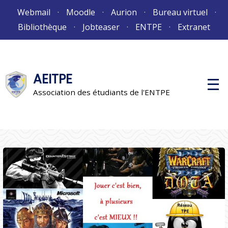
Aller
Webmail
Moodle
Aurion
Bureau virtuel
au
Bibliothèque
Jobteaser
ENTPE
Extranet
contenu
AEITPE
M
e
Association des étudiants de l'ENTPE
n
u
p
r
i
n
c
i
p
a
l