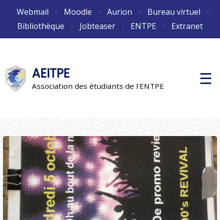
Aller
Webmail
Moodle
Aurion
Bureau virtuel
au
Bibliothèque
Jobteaser
ENTPE
Extranet
contenu
AEITPE
M
e
Association des étudiants de l'ENTPE
n
u
p
r
i
n
c
i
p
a
l