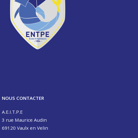
n
d
e
s
a
r
t
i
c
l
NOUS CONTACTER
e
s
A.E.I.T.P.E
3 rue Maurice Audin
69120 Vaulx en Velin