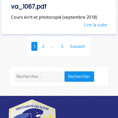
va_1067.pdf
Cours écrit et photocopié (septembre 2018)
Lire la suite
N
1
2
…
5
Suivant
a
v
i
g
Rechercher :
a
t
i
o