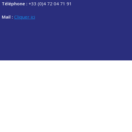
Téléphone :
+33 (0)4 72 04 71 91
Mail :
Cliquer ici
Copyright © 2020 Association des étudiants de l'ENTPE.