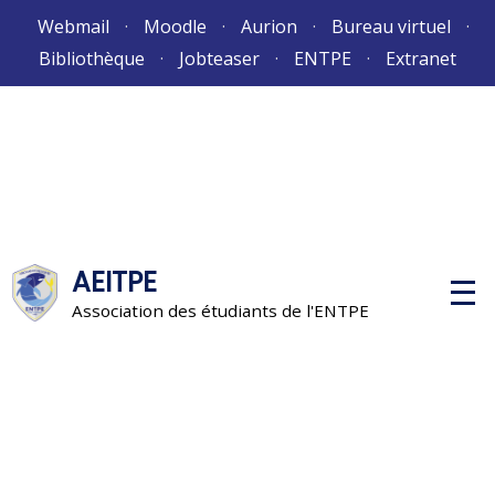
Aller
Webmail
Moodle
Aurion
Bureau virtuel
au
Bibliothèque
Jobteaser
ENTPE
Extranet
contenu
AEITPE
M
e
Association des étudiants de l'ENTPE
n
u
p
r
i
n
c
i
p
a