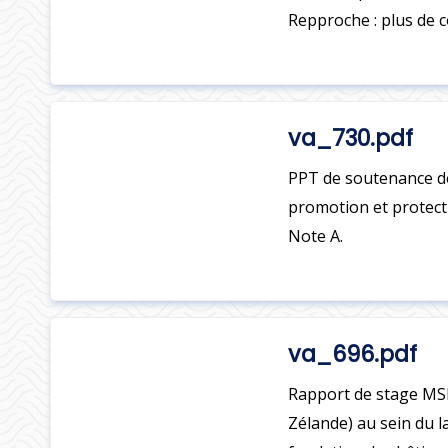
Repproche : plus de 
va_730.pdf
PPT de soutenance d
promotion et protecti
Note A.
va_696.pdf
Rapport de stage MSP.
Zélande) au sein du la