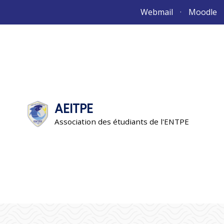
Aller
Webmail
Moodle
au
contenu
AEITPE
"L'association"
L'association
Association des étudiants de l'ENTPE